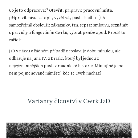
Co je to odpracovat? Otevřít, připravit pracovní místa,
připravit kávu, zatopit, vyvětrat, pustit hudbu :-). A
samozřejmě obsloužit zákazníky, tzn. sepsat smlouvu, seznámit
s pravidly a fungováním Cwrku, vybrat peníze apod. Prostě to
zařídit.
JzD v názvu v žádném případě neoslavuje dobu minulou, ale
odkazuje na Jana IV. z Dražic, který byl jednou z
nejvýznamnějších postav roudnické historie. Mimojiné je po
něm pojmenované náměstí, kde se Cwrk nachází.
Varianty členství v Cwrk JzD