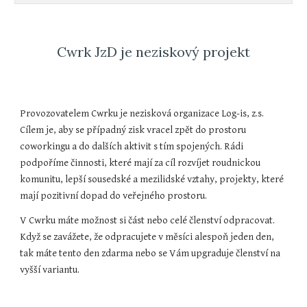
Cwrk JzD je neziskový projekt
Provozovatelem Cwrku je nezisková organizace Log-is, z.s.
Cílem je, aby se případný zisk vracel zpět do prostoru
coworkingu a do dalších aktivit s tím spojených. Rádi
podpoříme činnosti, které mají za cíl rozvíjet roudnickou
komunitu, lepší sousedské a mezilidské vztahy, projekty, které
mají pozitivní dopad do veřejného prostoru.
V Cwrku máte možnost si část nebo celé členství odpracovat.
Když se zavážete, že odpracujete v měsíci alespoň jeden den,
tak máte tento den zdarma nebo se Vám upgraduje členství na
vyšší variantu.